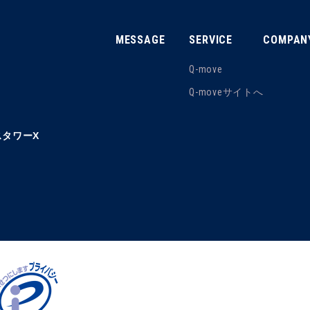
MESSAGE
SERVICE
COMPAN
Q-move
Q-moveサイトへ
タワーX