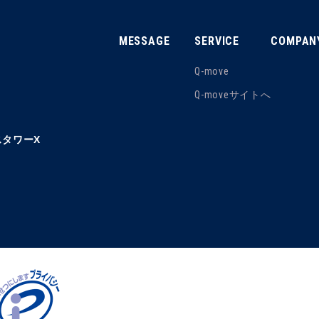
MESSAGE
SERVICE
COMPAN
Q-move
Q-moveサイトへ
タワーX