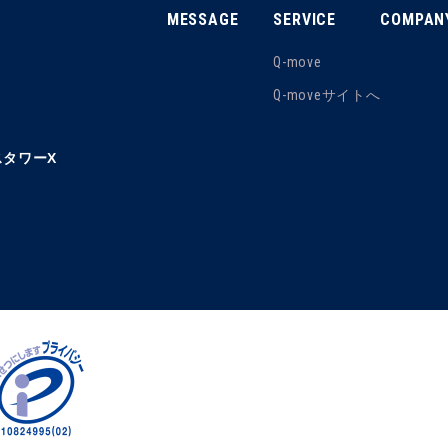
MESSAGE
SERVICE
COMPAN
Q-move
Q-moveサイトへ
タワーX