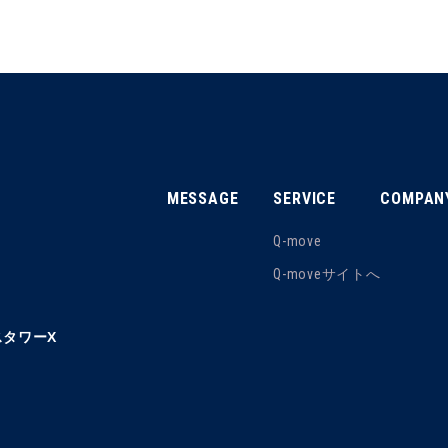
MESSAGE
SERVICE
COMPAN
Q-move
Q-moveサイトへ
タワーX