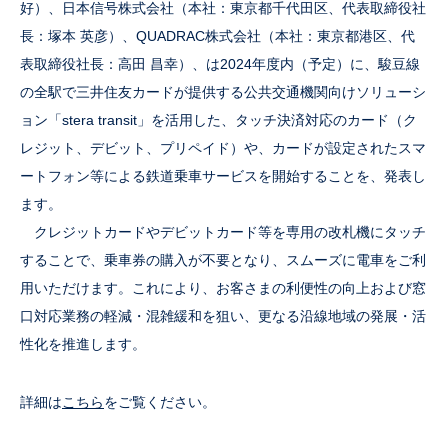
好）、日本信号株式会社（本社：東京都千代田区、代表取締役社
長：塚本 英彦）、QUADRAC株式会社（本社：東京都港区、代
表取締役社長：高田 昌幸）、は2024年度内（予定）に、駿豆線
の全駅で三井住友カードが提供する公共交通機関向けソリューシ
ョン「stera transit」を活用した、タッチ決済対応のカード（ク
レジット、デビット、プリペイド）や、カードが設定されたスマ
ートフォン等による鉄道乗車サービスを開始することを、発表し
ます。
クレジットカードやデビットカード等を専用の改札機にタッチ
することで、乗車券の購入が不要となり、スムーズに電車をご利
用いただけます。これにより、お客さまの利便性の向上および窓
口対応業務の軽減・混雑緩和を狙い、更なる沿線地域の発展・活
性化を推進します。
詳細は
こちら
をご覧ください。