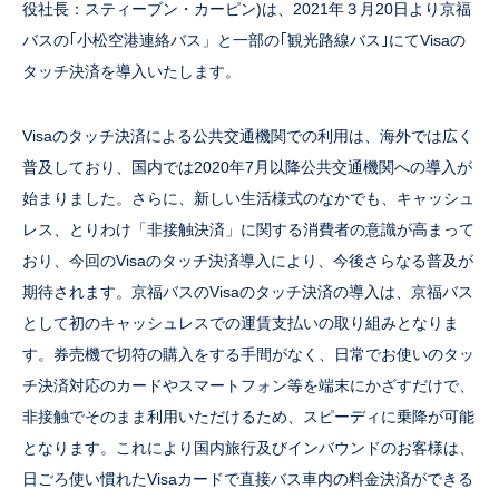
役社長：スティーブン・カーピン)は、2021年３月20日より京福
バスの｢小松空港連絡バス」と一部の｢観光路線バス｣にてVisaの
タッチ決済を導入いたします。
Visaのタッチ決済による公共交通機関での利用は、海外では広く
普及しており、国内では2020年7月以降公共交通機関への導入が
始まりました。さらに、新しい生活様式のなかでも、キャッシュ
レス、とりわけ「非接触決済」に関する消費者の意識が高まって
おり、今回のVisaのタッチ決済導入により、今後さらなる普及が
期待されます。京福バスのVisaのタッチ決済の導入は、京福バス
として初のキャッシュレスでの運賃支払いの取り組みとなりま
す。券売機で切符の購入をする手間がなく、日常でお使いのタッ
チ決済対応のカードやスマートフォン等を端末にかざすだけで、
非接触でそのまま利用いただけるため、スピーディに乗降が可能
となります。これにより国内旅行及びインバウンドのお客様は、
日ごろ使い慣れたVisaカードで直接バス車内の料金決済ができる