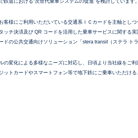
で鉄道における“次世代乗車システムの促進”を検討しています
お客様にご利用いただいている交通系ＩＣカードを主軸としつ
ッチ決済及び QR コードを活用した乗車サービスに関する実証
の公共交通向けソリューション「stera transit（ステラ
ルの変化による多様なニーズに対応し、日頃より当社線をご利
ジットカードやスマートフォン等で地下鉄にご乗車いただける