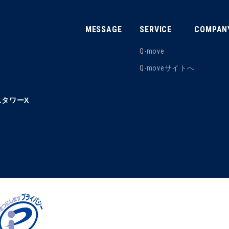
MESSAGE
SERVICE
COMPAN
Q-move
Q-moveサイトへ
タワーX